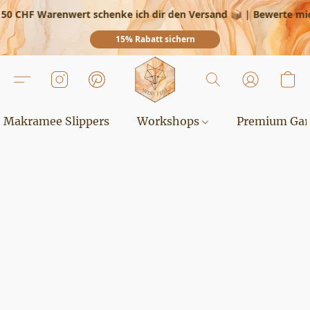
50 CHF Warenwert schenke ich dir den Versand 📦
|
Bewerte mich
15% Rabatt sichern
Makramee Slippers
Workshops
Premium Ga