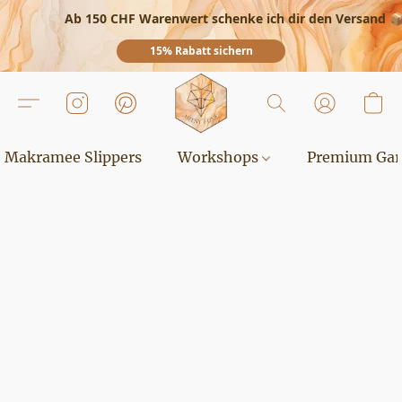
Ab 150 CHF Warenwert schenke ich dir den Versand 
15% Rabatt sichern
Makramee Slippers
Workshops
Premium Ga