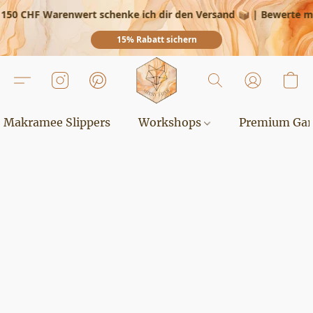
150 CHF Warenwert schenke ich dir den Versand 📦
|
Bewerte mic
15% Rabatt sichern
Makramee Slippers
Workshops
Premium Ga