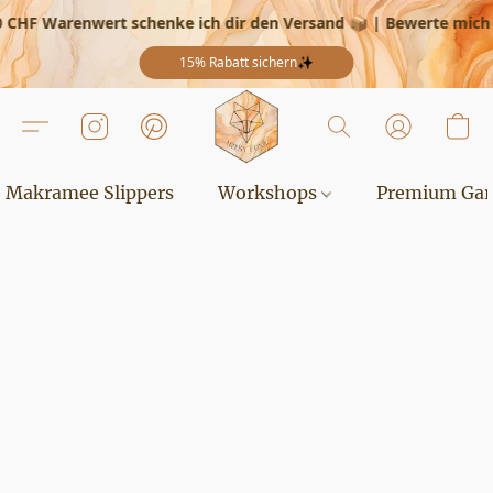
 CHF Warenwert schenke ich dir den Versand 📦
|
Bewerte mich a
15% Rabatt sichern✨
Makramee Slippers
Workshops
Premium Ga